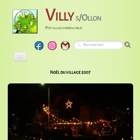
Villy
s/Ollon
Petit village d'irréductibles
Accueil
Noël du village 2007
Calendrier
Albums
Entreprises
Histoire
Liens