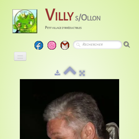
Villy
s/Ollon
Petit village d'irréductibles
Accueil
Calendrier
Albums
Entreprises
Histoire
Liens