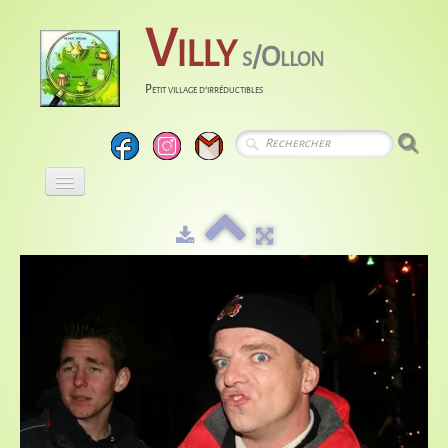
Villy
s/Ollon
Petit village d'irréductibles
Accueil
Calendrier
Albums
Entreprises
Histoire
Liens