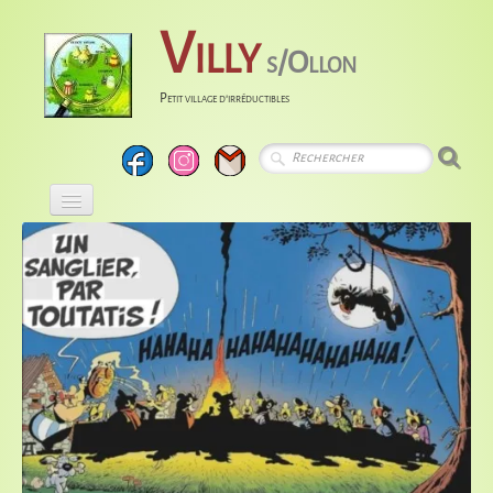
Villy
s/Ollon
Petit village d'irréductibles
Accueil
Calendrier
Albums
Entreprises
Histoire
Liens