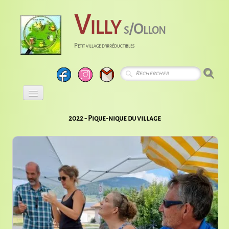
Villy
s/Ollon
Petit village d'irréductibles
Accueil
2022 - Pique-nique du village
Calendrier
Albums
Entreprises
Histoire
Liens