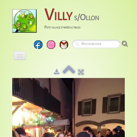
Villy
s/Ollon
Petit village d'irréductibles
Accueil
Calendrier
Albums
Entreprises
Histoire
Liens