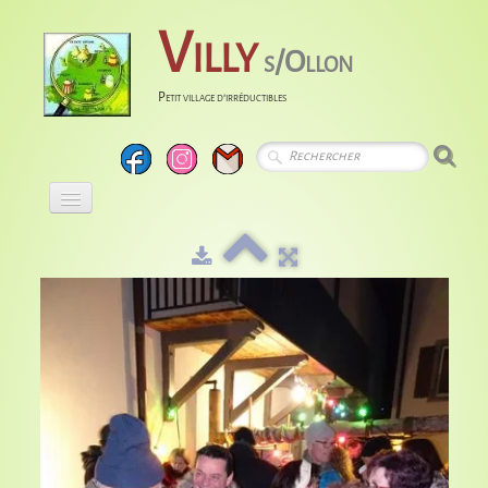
Villy
s/Ollon
Petit village d'irréductibles
Accueil
Calendrier
Albums
Entreprises
Histoire
Liens