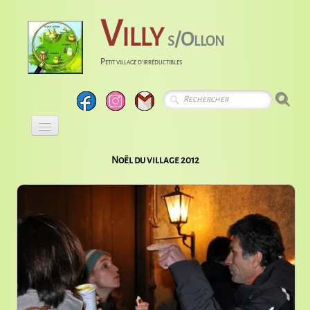
Villy
s/Ollon
Petit village d'irréductibles
Accueil
Noël du village 2012
Calendrier
Albums
Entreprises
Histoire
Liens