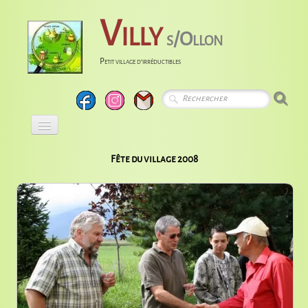
Villy
s/Ollon
Petit village d'irréductibles
Accueil
Fête du village 2008
Calendrier
Albums
Entreprises
Histoire
Liens