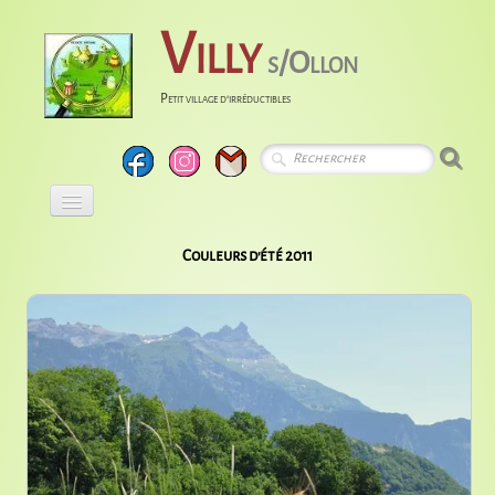
Villy
s/Ollon
Petit village d'irréductibles
Accueil
Couleurs d'été 2011
Calendrier
Albums
Entreprises
Histoire
Liens