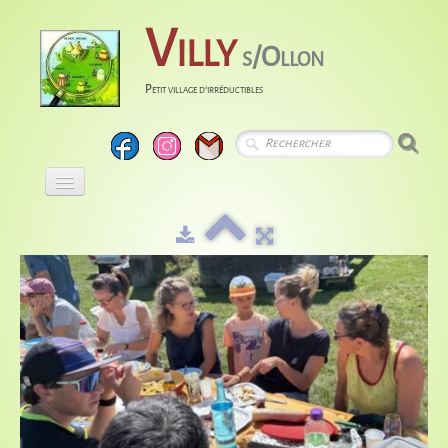
Villy
s/Ollon
Petit village d'irréductibles
Accueil
Calendrier
Albums
Entreprises
Histoire
Liens