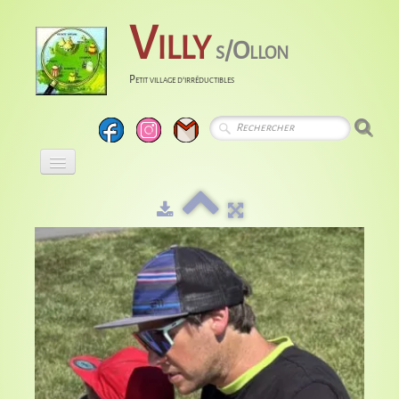
Villy
s/Ollon
Petit village d'irréductibles
Accueil
Calendrier
Albums
Entreprises
Histoire
Liens