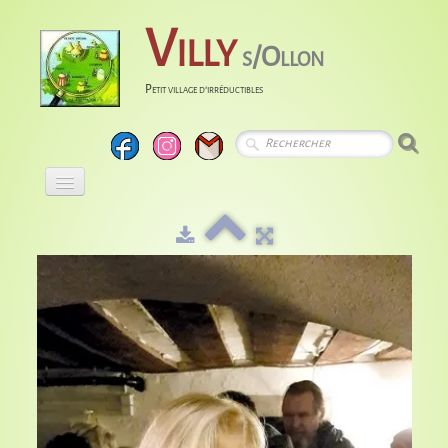
Villy
s/Ollon
Petit village d'irréductibles
Accueil
Calendrier
Albums
Entreprises
Histoire
Liens