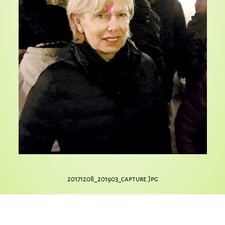
20171208_201903_capture.jpg