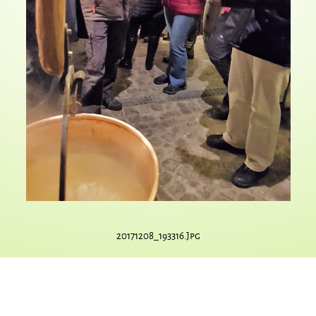
20171208_193316.jpg