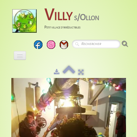
Villy
s/Ollon
Petit village d'irréductibles
Accueil
Calendrier
Albums
Entreprises
Histoire
Liens