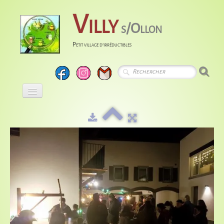
Villy
s/Ollon
Petit village d'irréductibles
Accueil
Calendrier
Albums
Entreprises
Histoire
Liens