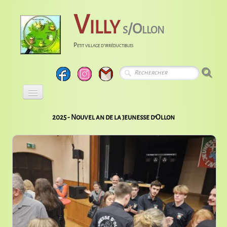
Villy
s/Ollon
Petit village d'irréductibles
Accueil
2025 - Nouvel an de la jeunesse d'Ollon
Calendrier
Albums
Entreprises
Histoire
Liens